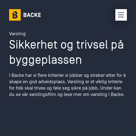
Varsling
Karriere
Sikkerhet og trivsel på
Om oss
byggeplassen
Selskaper
I Backe har vi flere kriterier vi jobber og streber etter for å
skape en god arbeidsplass. Varsling er et viktig kriterie
Prosjekter
for folk skal trives og føle seg sikre på jobb. Under kan
du se vår varslingsfilm og lese mer om varsling i Backe.
Kontakt oss
Interne ressurser
Leverandørinfo