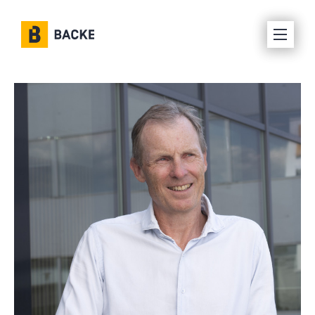
Karriere
Om oss
Selskaper
Prosjekter
Kontakt oss
Interne ressurser
Leverandørinfo