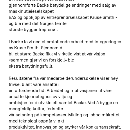
gjennomførte Backe betydelige endringer med salg av
maskinutleieselskapet
BAS og oppkjøp av entreprenørselskapet Kruse Smith -
og ble med det Norges femte
største byggentreprenør.
I Backe la vi ned et omfattende arbeid med integreringen
av Kruse Smith. Gjennom å
bli et større Backe fikk vi virkelig vist at vår visjon
«sammen gjør vi en forskjell» ble
ekstra betydningsfullt.
Resultatene fra vår medarbeiderundersøkelse viser høy
trivsel blant våre ansatte i
en utfordrende tid. Arbeidet og motivasjonen til våre
ansatte kjennetegnes av vilje og
ambisjon for å utvikle ett samlet Backe. Ved å bygge en
mangfoldig kultur, fortsette
vår satsning på kompetanseutvikling og jobbe målrettet
med teknologi oppnår vi økt
produktivitet, innovasjon og styrker vår konkurransekraft.