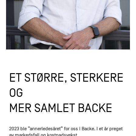
Varsling
ET STØRRE, STERKERE
OG
MER SAMLET BACKE
2023 ble ”annerledesåret” for oss i Backe. I et år preget
av markedsfall og kostnadsvekst