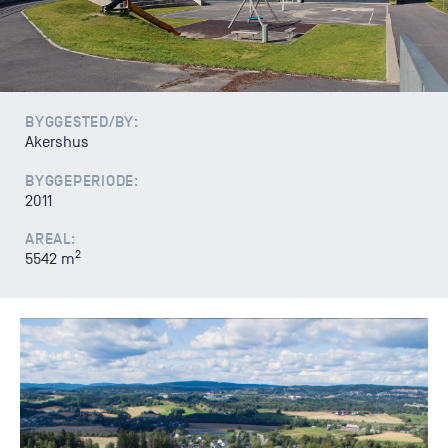
Varsling
BYGGESTED/BY:
Akershus
BYGGEPERIODE:
2011
AREAL:
2
5542 m