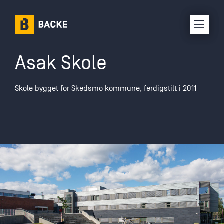
Asak Skole
Karriere
Skole bygget for Skedsmo kommune, ferdigstilt i 2011
Om oss
Selskaper
Prosjekter
Kontakt oss
Interne ressurser
Leverandørinfo