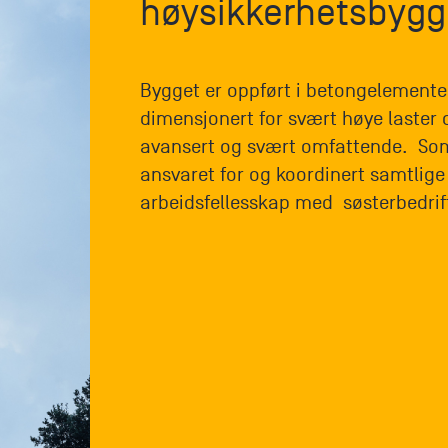
høysikkerhetsbygg 
Bygget er oppført i betongelemente
dimensjonert for svært høye laster o
avansert og svært omfattende. Som
ansvaret for og koordinert samtlige
arbeidsfellesskap med søsterbedri