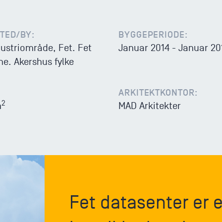
TED/BY:
BYGGEPERIODE:
dustriområde, Fet. Fet
Januar 2014 - Januar 20
. Akershus fylke
ARKITEKTKONTOR:
2
m
MAD Arkitekter
Fet datasenter er 