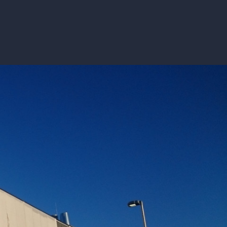
fo
Varsling
Til forsiden