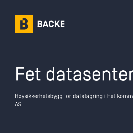
Karriere
Fet datasente
Karriere­mulighet
Ledige stillinger
Høysikkerhetsbygg for datalagring i Fet komm
AS.