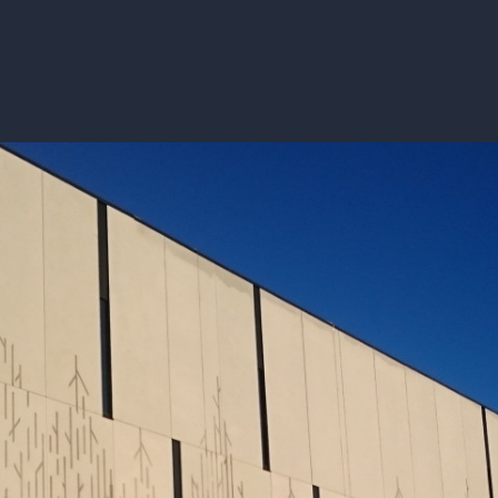
Interne ressurser
Leverandørin