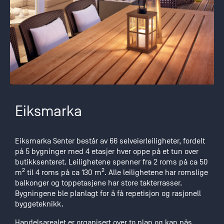
Eiksmarka
Eiksmarka Senter består av 66 selveierleiligheter, fordelt
på 5 bygninger med 4 etasjer hver oppe på et tun over
butikksenteret. Leilighetene spenner fra 2 roms på ca 50
2
2
m
til 4 roms på ca 130 m
. Alle leilighetene har romslige
balkonger og toppetasjene har store takterrasser.
Bygningene ble planlagt for å få repetisjon og rasjonell
byggeteknikk.
Handelsarealet er organisert over to plan og kan nås