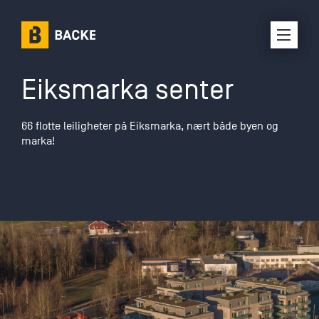
Eiksmarka senter
Karriere
66 flotte leiligheter på Eiksmarka, nært både byen og
Om oss
marka!
Selskaper
Prosjekter
Kontakt oss
Interne ressurser
Leverandørinfo