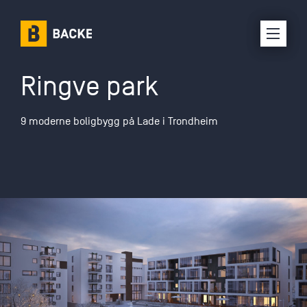
Ringve park
Karriere
9 moderne boligbygg på Lade i Trondheim
Om oss
Selskaper
Prosjekter
Kontakt oss
Interne ressurser
Leverandørinfo