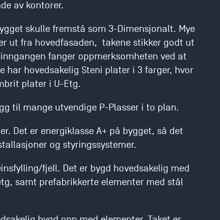
de av kontorer.
t bygget skulle fremstå som 3-Dimensjonalt. Mye
ker ut fra hovedfasaden, takene stikker godt ut
edinngangen fanger oppmerksomheten ved at
 har hovedsakelig Steni plater i 3 farger, hvor
brit plater i U-Etg.
egg til mange utvendige P-Plasser i to plan.
ler. Det er energiklasse A+ på bygget, så det
tallasjoner og styringssystemer.
insfylling/fjell. Det er bygd hovedsakelig med
etg, samt prefabrikkerte elementer med stål
edsakelig bygd opp med elementer. Taket er