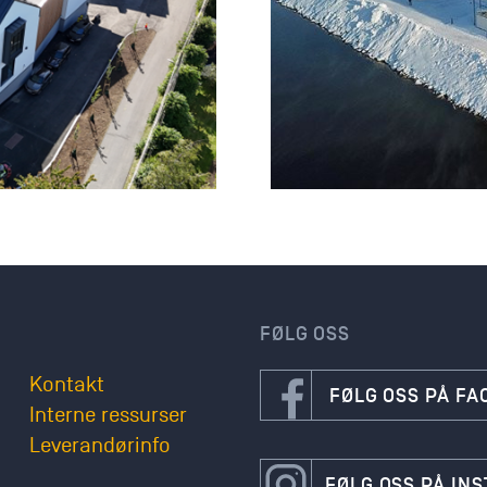
FØLG OSS
Kontakt
FØLG OSS PÅ F
Interne ressurser
Leverandørinfo
FØLG OSS PÅ IN