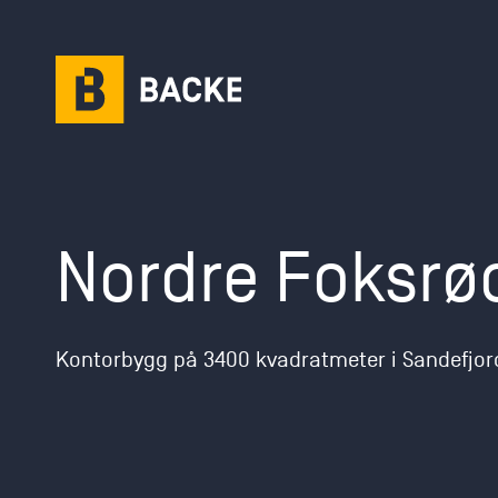
Karriere
Nordre Foksrø
Karriere­mulighet
Ledige stillinger
Kontorbygg på 3400 kvadratmeter i Sandefjor