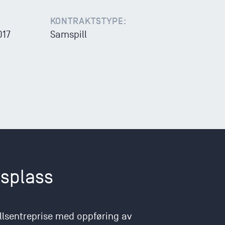
KONTRAKTSTYPE:
017
Samspill
splass
llsentreprise med oppføring av