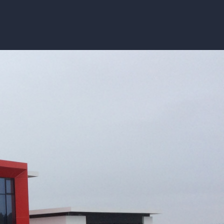
fo
Varsling
Til forsiden