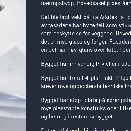
næringsbygg, hovedsakelig beståen
Det ble lagt vekt på fra Arkitekt a
av fasadene har hvite felt som stik
som beskyttelse for veggene. Hov
det er mye glass og farger. Fasadene
en del har høy-glans overflate. I Cem
Bygget har innvendig P-kjeller i till
Bygget har totalt 4-plan inkl. P-kjel
krever mye oppegående tekniske ins
Bygget har støpt plate på sprengste
mye plasstøpte konstruksjoner i U-
og betong i resten av bygget.
Det er utfyllende bindingsverk, hov