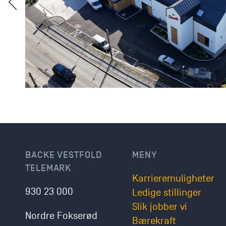
BACKE VESTFOLD
MENY
TELEMARK
Karriere­muligheter
930 23 000
Ledige stillinger
Slik jobber vi
Nordre Fokserød
Bærekraft