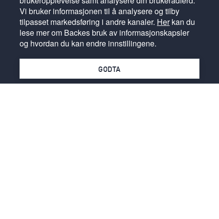
brukeropplevelse samt analysere din brukeradferd.
Vi bruker informasjonen til å analysere og tilby
tilpasset markedsføring i andre kanaler.
Her
kan du
lese mer om Backes bruk av informasjonskapsler
og hvordan du kan endre innstillingene.
GODTA
BYGGHERRE:
Fet Arena AS
BYGGESTED/BY:
Fetsund
BYGGEPERIODE:
Oktober 2016 - Oktober 2017
KONTRAKTSTYPE:
Totalentreprise