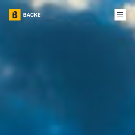
Karriere
Om oss
Selskaper
Prosjekter
Kontakt oss
Interne ressurser
Leverandørinfo