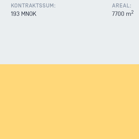
KONTRAKTSSUM:
AREAL:
2
193 MNOK
7700 m